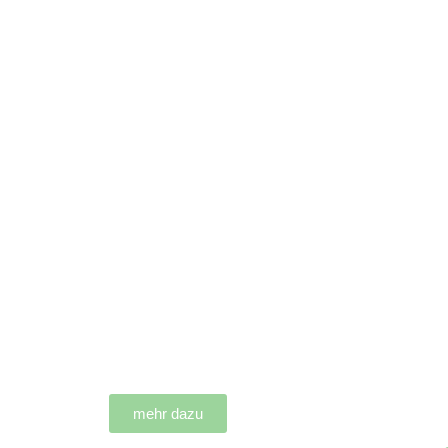
Angst,
N
Depression,
Ged
Trauma
p
um
mehr dazu