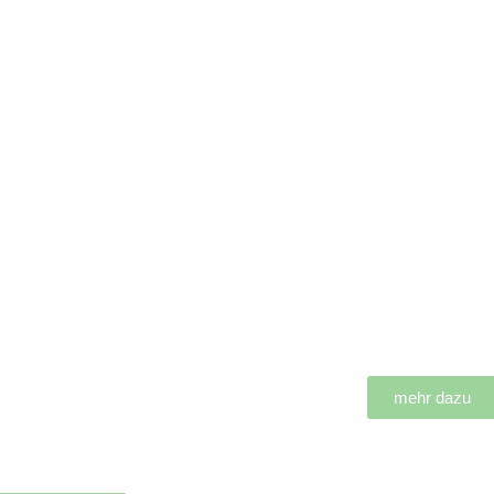
egative
Trauerbeg
anken zu
ng
ositiven
mehr dazu
wandeln