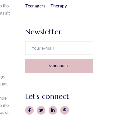
 illo
Teenagers
Therapy
as sit
Newsletter
SUBSCRIBE
agna
uat.
Let's connect
unde
 illo
as sit