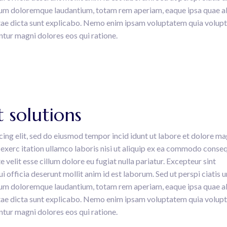
tium doloremque laudantium, totam rem aperiam, eaque ipsa quae ab
vitae dicta sunt explicabo. Nemo enim ipsam voluptatem quia volupt
ntur magni dolores eos qui ratione.
 solutions
cing elit, sed do eiusmod tempor incid idunt ut labore et dolore m
exerc itation ullamco laboris nisi ut aliquip ex ea commodo conseq
e velit esse cillum dolore eu fugiat nulla pariatur. Excepteur sint
i officia deserunt mollit anim id est laborum. Sed ut perspi ciatis 
tium doloremque laudantium, totam rem aperiam, eaque ipsa quae ab
vitae dicta sunt explicabo. Nemo enim ipsam voluptatem quia volupt
ntur magni dolores eos qui ratione.