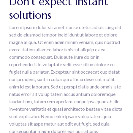
Don't expect instant
solutions
Lorem ipsum dolor sit amet, conse ctetur adipis cing elit,
sed do eiusmod tempor incid idunt ut labore et dolore
magna aliqua. Ut enim aden minim veniam, quis nostrud
exerc itation ullamco laboris nisi ut aliquip ex ea
commodo consequat. Duis aute irure dolor in
reprehenderit in voluptate velit esse cillum dolore eu
fugiat nulla pariatur. Excepteur sint occaecat cupidatat
non proident, sunt in culpa qui officia deserunt mollit
anim id est laborum. Sed ut perspi ciatis unde omnis iste
natus error sit volup tatem accus antium doloremque
laudantium, totam rem aperiam, eaque ipsa quae ab illo
inventore veritatis et quasi architecto beatae vitae dicta
sunt explicabo. Nemo enim ipsam voluptatem quia
voluptas sit aspe rnatur aut odit aut fugit, sed quia
consequuntur magni dolores eos qui ratione.